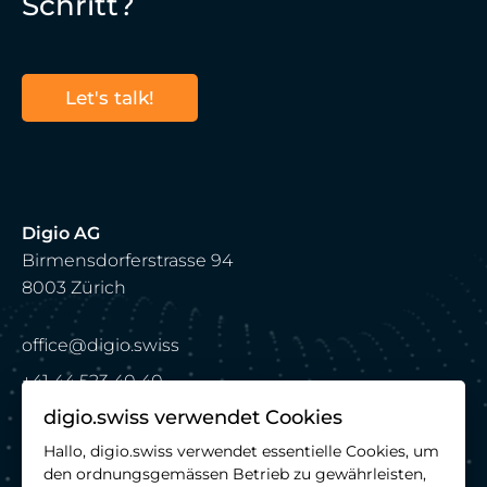
Schritt?
Let's talk!
Digio AG
Birmensdorferstrasse 94
8003 Zürich
office@digio.swiss
+41 44 523 40 40
digio.swiss verwendet Cookies
Hallo, digio.swiss verwendet essentielle Cookies, um
Connect with us
den ordnungsgemässen Betrieb zu gewährleisten,